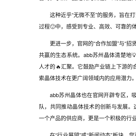
这种近乎“无微不至”的服务，旨在
过程🙂中，感受到专业、高效、可靠的
更进一步，官网的“合作加盟”与“
共赢的生态系统。abb苏州晶体清楚地
人才的🔥汇聚。它鼓励产业链上下游的
索晶体技术在更广阔领域内的应用潜力
abb苏州晶体也在官网开辟专区，
队，共同推动晶体技术的创新与发展。这
一个产品的供应商，更是一个积极的行
在“行业展望”或“新闻动态”板块，