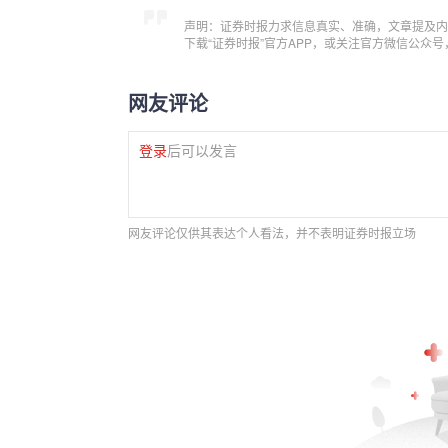
声明：证券时报力求信息真实、准确，文章提及内
下载“证券时报”官方APP，或关注官方微信公众
网友评论
登录
后可以发言
网友评论仅供其表达个人看法，并不表明证券时报立场