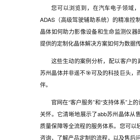
您可以浏览到，在汽车电子领域，
ADAS（高级驾驶辅助系统）的精准控
晶体如何助力影像设备和生命监测仪器的
提供的定制化晶体解决方案如何为数据
这些生动的案例分析，配以客户的真
苏州晶体并非遥不🎯可及的科技巨头，
伴。
官网在“客户服务”和“支持体系”上
关怀。它清晰地展示了abb苏州晶体从
质量保障等全流程的服务体系。您可以
咨询，了解产品定制的流程，以及售后